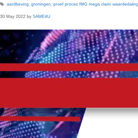
aardbeving
,
groningen
,
proef proces IMG mega claim waardedaling
30 May 2022
by
SAME4U