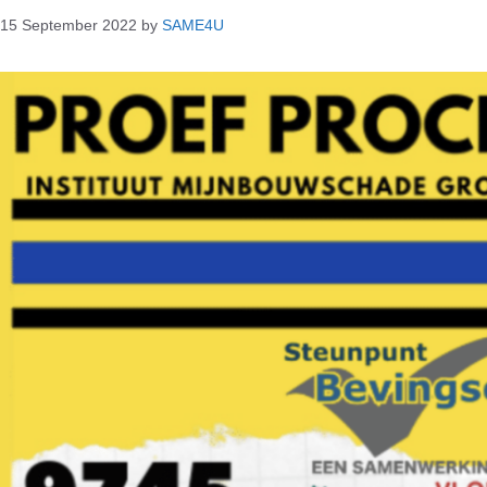
15 September 2022
by
SAME4U