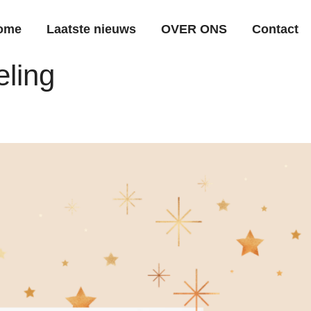
ome
Laatste nieuws
OVER ONS
Contact
ling