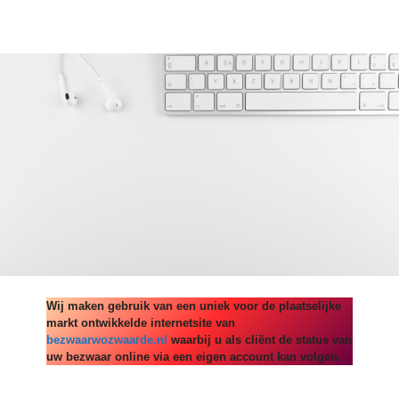
Wij maken gebruik van een uniek voor de plaatselijke
markt ontwikkelde internetsite van
bezwaarwozwaarde.nl
waarbij u als cliënt de status van
uw bezwaar online via een eigen account kan volgen.